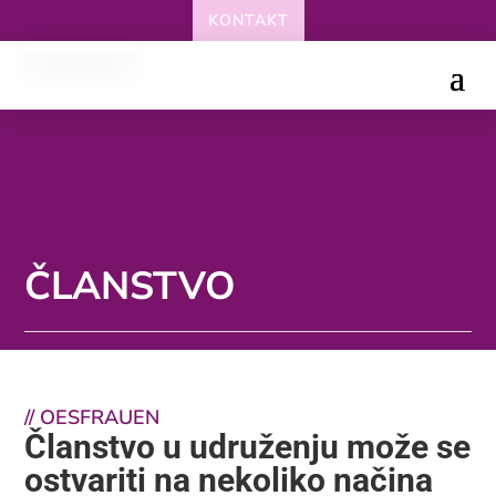
KONTAKT
ČLANSTVO
// OESFRAUEN
Članstvo u udruženju može se
ostvariti na nekoliko načina