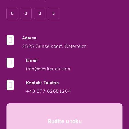
Adresa

2525 Günselsdorf, Österreich
Email

info@oesfrauen.com
Kontakt Telefon

+43 677 62651264
Budite u toku